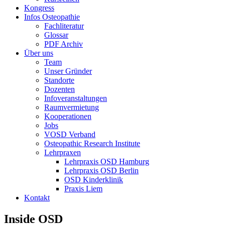
Kongress
Infos Osteopathie
Fachliteratur
Glossar
PDF Archiv
Über uns
Team
Unser Gründer
Standorte
Dozenten
Infoveranstaltungen
Raumvermietung
Kooperationen
Jobs
VOSD Verband
Osteopathic Research Institute
Lehrpraxen
Lehrpraxis OSD Hamburg
Lehrpraxis OSD Berlin
OSD Kinderklinik
Praxis Liem
Kontakt
Inside OSD