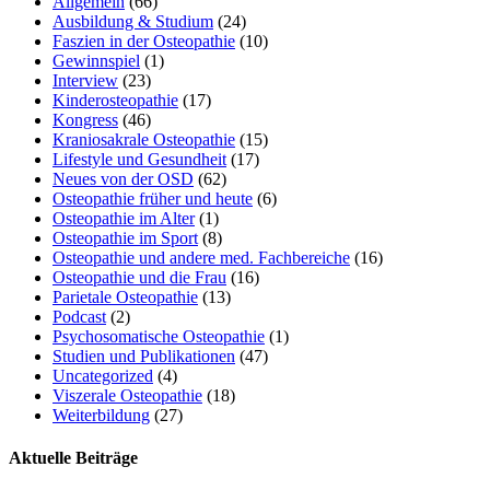
Allgemein
(66)
Ausbildung & Studium
(24)
Faszien in der Osteopathie
(10)
Gewinnspiel
(1)
Interview
(23)
Kinderosteopathie
(17)
Kongress
(46)
Kraniosakrale Osteopathie
(15)
Lifestyle und Gesundheit
(17)
Neues von der OSD
(62)
Osteopathie früher und heute
(6)
Osteopathie im Alter
(1)
Osteopathie im Sport
(8)
Osteopathie und andere med. Fachbereiche
(16)
Osteopathie und die Frau
(16)
Parietale Osteopathie
(13)
Podcast
(2)
Psychosomatische Osteopathie
(1)
Studien und Publikationen
(47)
Uncategorized
(4)
Viszerale Osteopathie
(18)
Weiterbildung
(27)
Aktuelle Beiträge