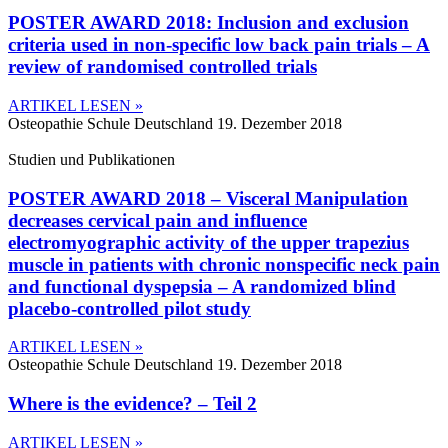
POSTER AWARD 2018: Inclusion and exclusion
criteria used in non-specific low back pain trials – A
review of randomised controlled trials
ARTIKEL LESEN »
Osteopathie Schule Deutschland
19. Dezember 2018
Studien und Publikationen
POSTER AWARD 2018 – Visceral Manipulation
decreases cervical pain and influence
electromyographic activity of the upper trapezius
muscle in patients with chronic nonspecific neck pain
and functional dyspepsia – A randomized blind
placebo-controlled pilot study
ARTIKEL LESEN »
Osteopathie Schule Deutschland
19. Dezember 2018
Where is the evidence? – Teil 2
ARTIKEL LESEN »