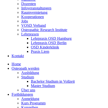
Dozenten
Infoveranstaltungen
Raumvermietung
Kooperationen
Jobs
VOSD Verband
Osteopathic Research Institute
Lehrpraxen
Lehrpraxis OSD Hamburg
Lehrpraxis OSD Berlin
OSD Kinderklinik
Praxis Liem
Kontakt
Home
Osteopath werden
Ausbildung
Studium
Bachelor Studium in Vollzeit
Master Studium
Über uns
Fortbildungen
Anmeldung
Kurs Programm
Kursreihen