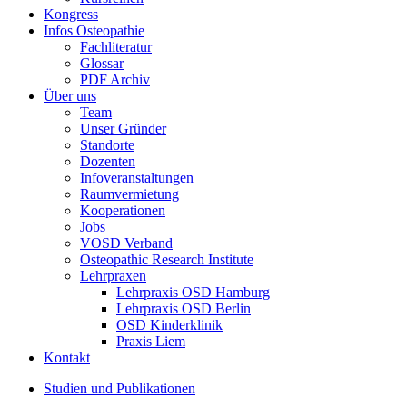
Kongress
Infos Osteopathie
Fachliteratur
Glossar
PDF Archiv
Über uns
Team
Unser Gründer
Standorte
Dozenten
Infoveranstaltungen
Raumvermietung
Kooperationen
Jobs
VOSD Verband
Osteopathic Research Institute
Lehrpraxen
Lehrpraxis OSD Hamburg
Lehrpraxis OSD Berlin
OSD Kinderklinik
Praxis Liem
Kontakt
Studien und Publikationen