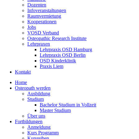
Dozenten
Infoveranstaltungen
Raumvermietung
Kooperationen
Jobs
VOSD Verband
Osteopathic Research Institute
Lehrpraxen
Lehrpraxis OSD Hamburg
Lehrpraxis OSD Berlin
OSD Kinderklinik
Praxis Liem
Kontakt
Home
Osteopath werden
Ausbildung
Studium
Bachelor Studium in Vollzeit
Master Studium
Über uns
Fortbildungen
Anmeldung
Kurs Programm
Kursreihen