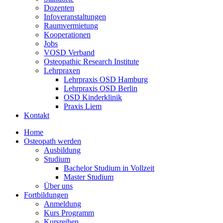
Dozenten
Infoveranstaltungen
Raumvermietung
Kooperationen
Jobs
VOSD Verband
Osteopathic Research Institute
Lehrpraxen
Lehrpraxis OSD Hamburg
Lehrpraxis OSD Berlin
OSD Kinderklinik
Praxis Liem
Kontakt
Home
Osteopath werden
Ausbildung
Studium
Bachelor Studium in Vollzeit
Master Studium
Über uns
Fortbildungen
Anmeldung
Kurs Programm
Kursreihen