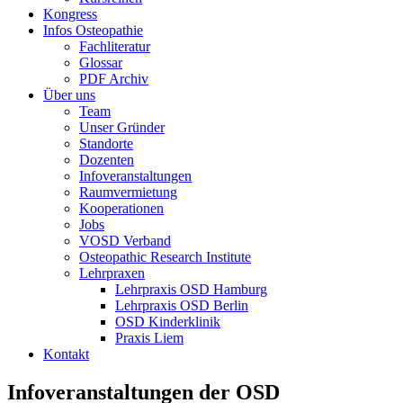
Kongress
Infos Osteopathie
Fachliteratur
Glossar
PDF Archiv
Über uns
Team
Unser Gründer
Standorte
Dozenten
Infoveranstaltungen
Raumvermietung
Kooperationen
Jobs
VOSD Verband
Osteopathic Research Institute
Lehrpraxen
Lehrpraxis OSD Hamburg
Lehrpraxis OSD Berlin
OSD Kinderklinik
Praxis Liem
Kontakt
Infoveranstaltungen der OSD