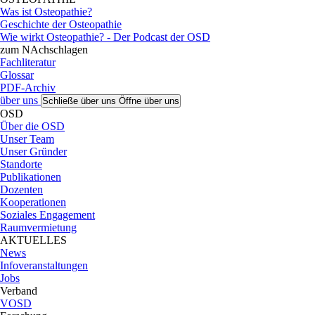
Was ist Osteopathie?
Geschichte der Osteopathie
Wie wirkt Osteopathie? - Der Podcast der OSD
zum NAchschlagen
Fachliteratur
Glossar
PDF-Archiv
über uns
Schließe über uns
Öffne über uns
OSD
Über die OSD
Unser Team
Unser Gründer
Standorte
Publikationen
Dozenten
Kooperationen
Soziales Engagement
Raumvermietung
AKTUELLES
News
Infoveranstaltungen
Jobs
Verband
VOSD