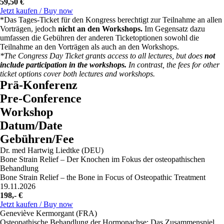
59,50 €
Bewertungstechniken zur Bestimmung der primären
Experiencing Active Communication and Shared Decision-Making
Jetzt kaufen / Buy now
Pathologie
in Practice
*Das Tages-Ticket für den Kongress berechtigt zur Teilnahme an allen
Myofascial Pain Syndrome and Central Sensitization: Integrating
Vorträgen, jedoch
nicht an den Workshops.
Im Gegensatz dazu
Neuroscience with State-of-the-Art Assessment Techniques to
umfassen die Gebühren der anderen Ticketoptionen sowohl die
Workshop
22.11. 9:30–12:30
SOV12
Teilnahme an den Vorträgen als auch an den Workshops.
Determine the Primary Pathology
*The Congress Day Ticket grants access to all lectures, but does
not
Veränderung fördern: Die Kraft der Denkweise durch
include participation in the workshops.
In contrast, the fees for other
Berührung erfahren
Workshop
22.11. 14:30–17:30
SON10
ticket options cover both lectures and workshops.
Enhancing Change: Experiencing the Power of Mindset Through
Prä-Konferenz
Myofasziales Schmerzsyndrom und zentrale Sensibilisierung:
Touch
Integration von Neurowissenschaften mit modernsten
Pre-Conference
Behandlungstechniken zur Linderung chronischer
Workshop
Workshop
22.11. 14:30–17:30
SON12
Schmerzen
Datum/Date
Aktive Kommunikation und gemeinsame
Myofascial Pain Syndrome and Central Sensitization: Integrating
Gebühren/Fee
Entscheidungsfindung in der Praxis erleben
Neuroscience with State-of-the-Art Management Techniques to
Dr. med Hartwig Liedtke (DEU)
Relieve Chronic Pain & Optimize Patient Function
Experiencing Active Communication and Shared Decision-Making
Bone Strain Relief – Der Knochen im Fokus der osteopathischen
in Practice
Behandlung
Bone Strain Relief – the Bone in Focus of Osteopathic Treatment
19.11.2026
198,- €
Jetzt kaufen / Buy now
Geneviève Kermorgant (FRA)
Osteopathische Behandlung der Hormonachse: Das Zusammenspiel