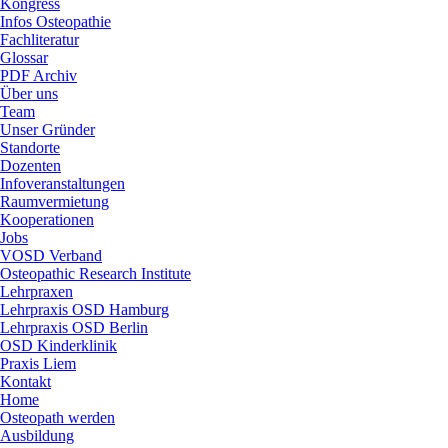
Kongress
Infos Osteopathie
Fachliteratur
Glossar
PDF Archiv
Über uns
Team
Unser Gründer
Standorte
Dozenten
Infoveranstaltungen
Raumvermietung
Kooperationen
Jobs
VOSD Verband
Osteopathic Research Institute
Lehrpraxen
Lehrpraxis OSD Hamburg
Lehrpraxis OSD Berlin
OSD Kinderklinik
Praxis Liem
Kontakt
Home
Osteopath werden
Ausbildung