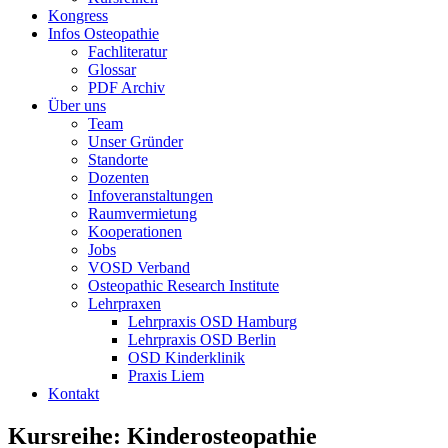
Kongress
Infos Osteopathie
Fachliteratur
Glossar
PDF Archiv
Über uns
Team
Unser Gründer
Standorte
Dozenten
Infoveranstaltungen
Raumvermietung
Kooperationen
Jobs
VOSD Verband
Osteopathic Research Institute
Lehrpraxen
Lehrpraxis OSD Hamburg
Lehrpraxis OSD Berlin
OSD Kinderklinik
Praxis Liem
Kontakt
Kursreihe:
Kinder­osteopathie