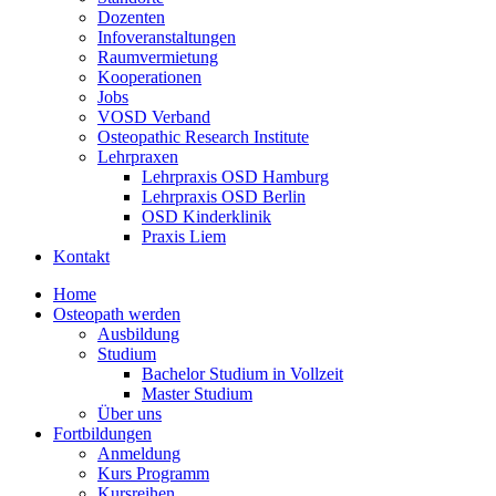
Dozenten
Infoveranstaltungen
Raumvermietung
Kooperationen
Jobs
VOSD Verband
Osteopathic Research Institute
Lehrpraxen
Lehrpraxis OSD Hamburg
Lehrpraxis OSD Berlin
OSD Kinderklinik
Praxis Liem
Kontakt
Home
Osteopath werden
Ausbildung
Studium
Bachelor Studium in Vollzeit
Master Studium
Über uns
Fortbildungen
Anmeldung
Kurs Programm
Kursreihen