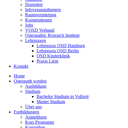
Dozenten
Infoveranstaltungen
Raumvermietung
Kooperationen
Jobs
VOSD Verband
Osteopathic Research Institute
Lehrpraxen
Lehrpraxis OSD Hamburg
Lehrpraxis OSD Berlin
OSD Kinderklinik
Praxis Liem
Kontakt
Home
Osteopath werden
Ausbildung
Studium
Bachelor Studium in Vollzeit
Master Studium
Über uns
Fortbildungen
Anmeldung
Kurs Programm
Kursreihen