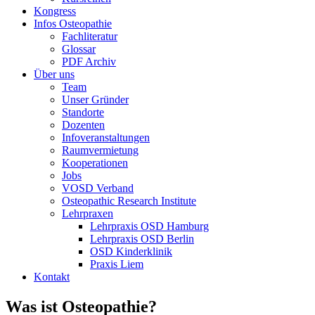
Kongress
Infos Osteopathie
Fachliteratur
Glossar
PDF Archiv
Über uns
Team
Unser Gründer
Standorte
Dozenten
Infoveranstaltungen
Raumvermietung
Kooperationen
Jobs
VOSD Verband
Osteopathic Research Institute
Lehrpraxen
Lehrpraxis OSD Hamburg
Lehrpraxis OSD Berlin
OSD Kinderklinik
Praxis Liem
Kontakt
Was ist
Osteopathie
?