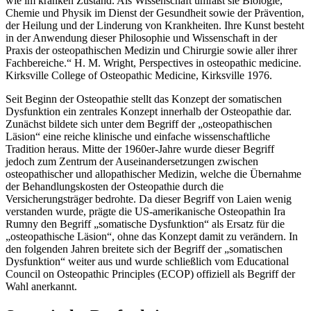
wie im kranken Zustand. Als Wissenschaft umfaßt sie Biologie,
Chemie und Physik im Dienst der Gesundheit sowie der Prävention,
der Heilung und der Linderung von Krankheiten. Ihre Kunst besteht
in der Anwendung dieser Philosophie und Wissenschaft in der
Praxis der osteopathischen Medizin und Chirurgie sowie aller ihrer
Fachbereiche.“ H. M. Wright, Perspectives in osteopathic medicine.
Kirksville College of Osteopathic Medicine, Kirksville 1976.
Seit Beginn der Osteopathie stellt das Konzept der somatischen
Dysfunktion ein zentrales Konzept innerhalb der Osteopathie dar.
Zunächst bildete sich unter dem Begriff der „osteopathischen
Läsion“ eine reiche klinische und einfache wissenschaftliche
Tradition heraus. Mitte der 1960er-Jahre wurde dieser Begriff
jedoch zum Zentrum der Auseinandersetzungen zwischen
osteopathischer und allopathischer Medizin, welche die Übernahme
der Behandlungskosten der Osteopathie durch die
Versicherungsträger bedrohte. Da dieser Begriff von Laien wenig
verstanden wurde, prägte die US-amerikanische Osteopathin Ira
Rumny den Begriff „somatische Dysfunktion“ als Ersatz für die
„osteopathische Läsion“, ohne das Konzept damit zu verändern. In
den folgenden Jahren breitete sich der Begriff der „somatischen
Dysfunktion“ weiter aus und wurde schließlich vom Educational
Council on Osteopathic Principles (ECOP) offiziell als Begriff der
Wahl anerkannt.