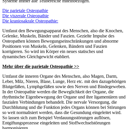
Systeme immer alle Teilbereiche miteinbezogen.
Die parietale Osteopathie
Die viszerale Osteopathie
Die kraniosakrale Osteopathie:
Umfasst den Bewegungsapparat des Menschen, also die Knochen,
Gelenke, Muskeln, Bänder und Faszien. Gezielte Impulse des
Osteopathen können Bewegungseinschränkungen und abnorme
Positionen von Muskeln, Gelenken, Bändern und Faszien
korrigieren. So wird im Körper ein neues statisches und
dynamisches Gleichgewicht etabliert.
Mehr über die parietale Osteopathie >>
Umfasst die inneren Organe des Menschen, also Magen, Darm,
Leber, Milz, Nieren, Blase, Lunge, Herz etc. mit den dazugehörigen
Blutgefäßen, Lymphgefäßen sowie den Nerven und Bindegeweben.
In der Osteopathie werden die Beweglichkeit der Organe, die
rhythmische Eigenbewegung der Organe und ihre ligamentären und
faszialen Verbindungen behandelt. Die nervale Versorgung, die
Durchblutung und die Funktion jedes Organs können bei Störungen
so weit normalisiert werden, dass die Gesundung eingeleitet wird.
So lassen sich zum Beispiel Verdauungsstörungen auflösen,
Entgiftungsprozesse eingeleiten und Stoffwechselstörungen
harmonisieren.