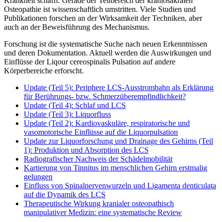
Krankheit schafft. Gerade der Teilbereich der kraniosakralen
Osteopathie ist wissenschaftlich umstritten. Viele Studien und
Publikationen forschen an der Wirksamkeit der Techniken, aber
auch an der Beweisführung des Mechanismus.
Forschung ist die systematische Suche nach neuen Erkenntnissen
und deren Dokumentation. Aktuell werden die Auswirkungen und
Einflüsse der Liqour cereospinalis Pulsation auf andere
Körperbereiche erforscht.
Update (Teil 5): Periphere LCS-Ausstrombahn als Erklärung
für Berührungs- bzw. Schmerzüberempfindlichkeit?
Update (Teil 4): Schlaf und LCS
Update (Teil 3): Liquorfluss
Update (Teil 2): Kardiovaskuläre, respiratorische und
vasomotorische Einflüsse auf die Liquorpulsation
Update zur Liquorforschung und Drainage des Gehirns (Teil
1): Produktion und Absorption des LCS
Radiografischer Nachweis der Schädelmobilität
Kartierung von Tinnitus im menschlichen Gehirn erstmalig
gelungen
Einfluss von Spinalnervenwurzeln und Ligamenta denticulata
auf die Dynamik des LCS
Therapeutische Wirkung kranialer osteopathisch
manipulativer Medizin: eine systematische Review