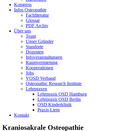
Kongress
Infos Osteopathie
Fachliteratur
Glossar
PDF Archiv
Über uns
Team
Unser Gründer
Standorte
Dozenten
Infoveranstaltungen
Raumvermietung
Kooperationen
Jobs
VOSD Verband
Osteopathic Research Institute
Lehrpraxen
Lehrpraxis OSD Hamburg
Lehrpraxis OSD Berlin
OSD Kinderklinik
Praxis Liem
Kontakt
Kraniosakrale Osteopathie