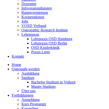
Dozenten
Infoveranstaltungen
Raumvermietung
Kooperationen
Jobs
VOSD Verband
Osteopathic Research Institute
Lehrpraxen
Lehrpraxis OSD Hamburg
Lehrpraxis OSD Berlin
OSD Kinderklinik
Praxis Liem
Kontakt
Home
Osteopath werden
Ausbildung
Studium
Bachelor Studium in Vollzeit
Master Studium
Über uns
Fortbildungen
Anmeldung
Kurs Programm
Kursreihen