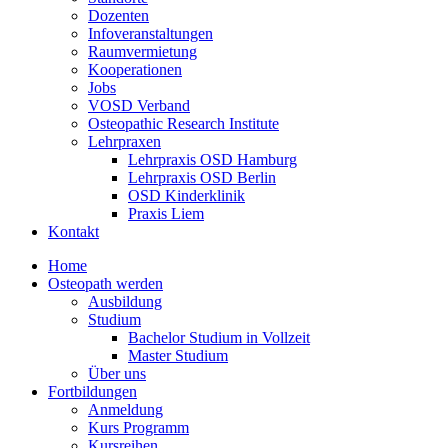
Dozenten
Infoveranstaltungen
Raumvermietung
Kooperationen
Jobs
VOSD Verband
Osteopathic Research Institute
Lehrpraxen
Lehrpraxis OSD Hamburg
Lehrpraxis OSD Berlin
OSD Kinderklinik
Praxis Liem
Kontakt
Home
Osteopath werden
Ausbildung
Studium
Bachelor Studium in Vollzeit
Master Studium
Über uns
Fortbildungen
Anmeldung
Kurs Programm
Kursreihen