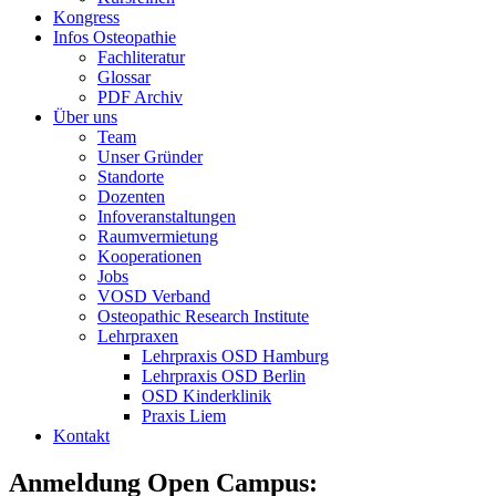
Kongress
Infos Osteopathie
Fachliteratur
Glossar
PDF Archiv
Über uns
Team
Unser Gründer
Standorte
Dozenten
Infoveranstaltungen
Raumvermietung
Kooperationen
Jobs
VOSD Verband
Osteopathic Research Institute
Lehrpraxen
Lehrpraxis OSD Hamburg
Lehrpraxis OSD Berlin
OSD Kinderklinik
Praxis Liem
Kontakt
Anmeldung Open Campus: