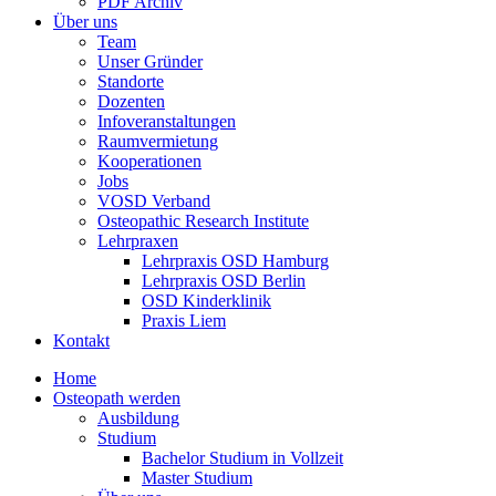
PDF Archiv
Über uns
Team
Unser Gründer
Standorte
Dozenten
Infoveranstaltungen
Raumvermietung
Kooperationen
Jobs
VOSD Verband
Osteopathic Research Institute
Lehrpraxen
Lehrpraxis OSD Hamburg
Lehrpraxis OSD Berlin
OSD Kinderklinik
Praxis Liem
Kontakt
Home
Osteopath werden
Ausbildung
Studium
Bachelor Studium in Vollzeit
Master Studium