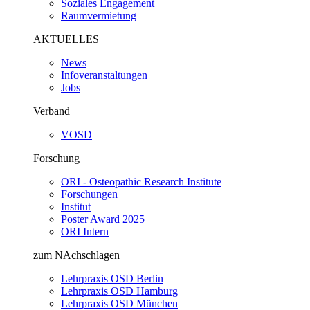
Soziales Engagement
Raumvermietung
AKTUELLES
News
Infoveranstaltungen
Jobs
Verband
VOSD
Forschung
ORI - Osteopathic Research Institute
Forschungen
Institut
Poster Award 2025
ORI Intern
zum NAchschlagen
Lehrpraxis OSD Berlin
Lehrpraxis OSD Hamburg
Lehrpraxis OSD München