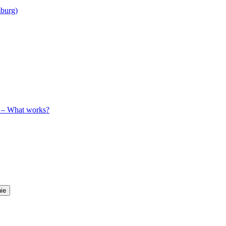
mburg)
y – What works?
ie