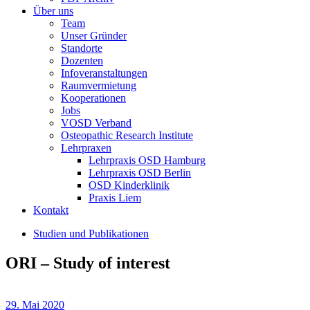
Über uns
Team
Unser Gründer
Standorte
Dozenten
Infoveranstaltungen
Raumvermietung
Kooperationen
Jobs
VOSD Verband
Osteopathic Research Institute
Lehrpraxen
Lehrpraxis OSD Hamburg
Lehrpraxis OSD Berlin
OSD Kinderklinik
Praxis Liem
Kontakt
Studien und Publikationen
ORI – Study of interest
29. Mai 2020