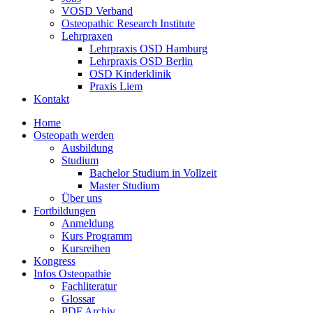
VOSD Verband
Osteopathic Research Institute
Lehrpraxen
Lehrpraxis OSD Hamburg
Lehrpraxis OSD Berlin
OSD Kinderklinik
Praxis Liem
Kontakt
Home
Osteopath werden
Ausbildung
Studium
Bachelor Studium in Vollzeit
Master Studium
Über uns
Fortbildungen
Anmeldung
Kurs Programm
Kursreihen
Kongress
Infos Osteopathie
Fachliteratur
Glossar
PDF Archiv