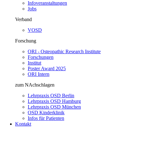
Infoveranstaltungen
Jobs
Verband
VOSD
Forschung
ORI - Osteopathic Research Institute
Forschungen
Institut
Poster Award 2025
ORI Intern
zum NAchschlagen
Lehrpraxis OSD Berlin
Lehrpraxis OSD Hamburg
Lehrpraxis OSD München
OSD Kinderklinik
Infos für Patienten
Kontakt