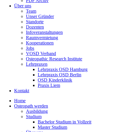
PDF Archiv
Über uns
Team
Unser Gründer
Standorte
Dozenten
Infoveranstaltungen
Raumvermietung
Kooperationen
Jobs
VOSD Verband
Osteopathic Research Institute
Lehrpraxen
Lehrpraxis OSD Hamburg
Lehrpraxis OSD Berlin
OSD Kinderklinik
Praxis Liem
Kontakt
Home
Osteopath werden
Ausbildung
Studium
Bachelor Studium in Vollzeit
Master Studium