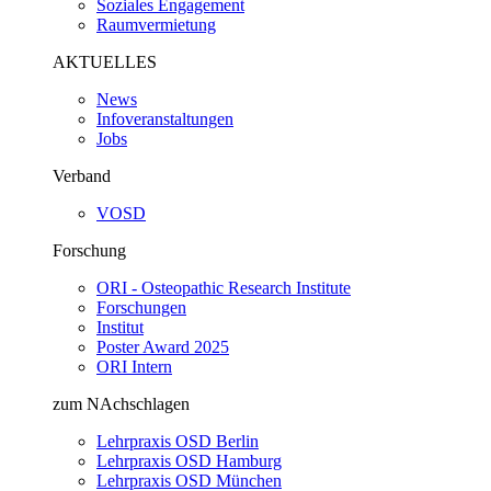
Soziales Engagement
Raumvermietung
AKTUELLES
News
Infoveranstaltungen
Jobs
Verband
VOSD
Forschung
ORI - Osteopathic Research Institute
Forschungen
Institut
Poster Award 2025
ORI Intern
zum NAchschlagen
Lehrpraxis OSD Berlin
Lehrpraxis OSD Hamburg
Lehrpraxis OSD München