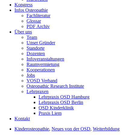
Kongress
Infos Osteopathie
Fachliteratur
Glossar
PDF Archiv
Über uns
Team
Unser Gründer
Standorte
Dozenten
Infoveranstaltungen
Raumvermietung
Kooperationen
Jobs
VOSD Verband
Osteopathic Research Institute
Lehrpraxen
Lehrpraxis OSD Hamburg
Lehrpraxis OSD Berlin
OSD Kinderklinik
Praxis Liem
Kontakt
Kinderosteopathie
,
Neues von der OSD
,
Weiterbildung