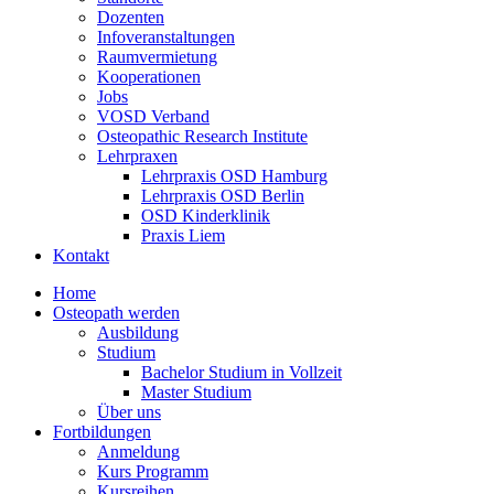
Dozenten
Infoveranstaltungen
Raumvermietung
Kooperationen
Jobs
VOSD Verband
Osteopathic Research Institute
Lehrpraxen
Lehrpraxis OSD Hamburg
Lehrpraxis OSD Berlin
OSD Kinderklinik
Praxis Liem
Kontakt
Home
Osteopath werden
Ausbildung
Studium
Bachelor Studium in Vollzeit
Master Studium
Über uns
Fortbildungen
Anmeldung
Kurs Programm
Kursreihen