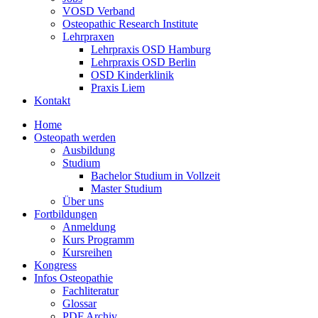
VOSD Verband
Osteopathic Research Institute
Lehrpraxen
Lehrpraxis OSD Hamburg
Lehrpraxis OSD Berlin
OSD Kinderklinik
Praxis Liem
Kontakt
Home
Osteopath werden
Ausbildung
Studium
Bachelor Studium in Vollzeit
Master Studium
Über uns
Fortbildungen
Anmeldung
Kurs Programm
Kursreihen
Kongress
Infos Osteopathie
Fachliteratur
Glossar
PDF Archiv