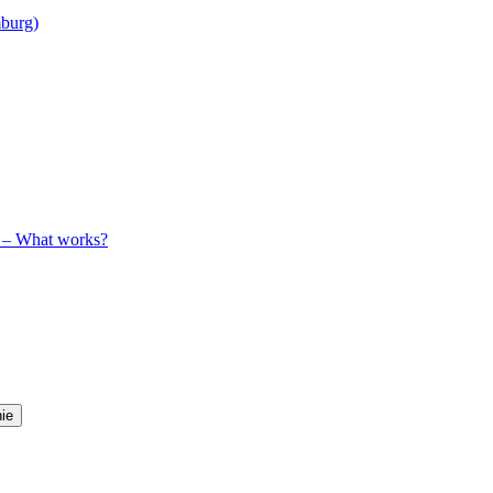
mburg)
y – What works?
ie