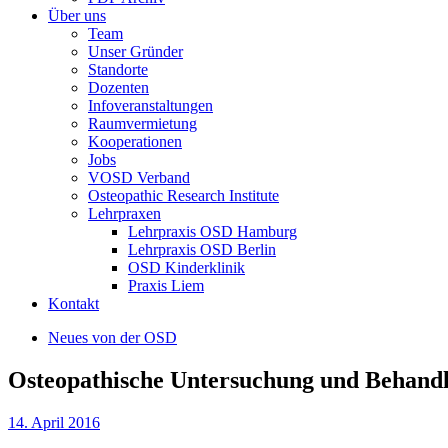
Über uns
Team
Unser Gründer
Standorte
Dozenten
Infoveranstaltungen
Raumvermietung
Kooperationen
Jobs
VOSD Verband
Osteopathic Research Institute
Lehrpraxen
Lehrpraxis OSD Hamburg
Lehrpraxis OSD Berlin
OSD Kinderklinik
Praxis Liem
Kontakt
Neues von der OSD
Osteopathische Untersuchung und Behandlu
14. April 2016