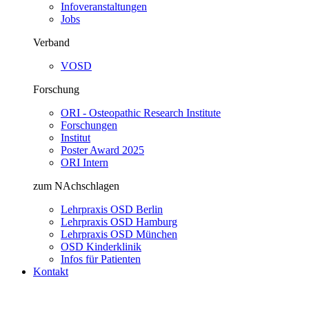
Infoveranstaltungen
Jobs
Verband
VOSD
Forschung
ORI - Osteopathic Research Institute
Forschungen
Institut
Poster Award 2025
ORI Intern
zum NAchschlagen
Lehrpraxis OSD Berlin
Lehrpraxis OSD Hamburg
Lehrpraxis OSD München
OSD Kinderklinik
Infos für Patienten
Kontakt