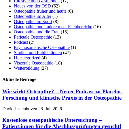
Lifestyle und Gesundheit
(17)
Neues von der OSD
(62)
Osteopathie früher und heute
(6)
Osteopathie im Alter
(1)
Osteopathie im Sport
(8)
Osteopathie und andere med. Fachbereiche
(16)
Osteopathie und die Frau
(16)
Parietale Osteopathie
(13)
Podcast
(2)
Psychosomatische Osteopathie
(1)
Studien und Publikationen
(47)
Uncategorized
(4)
Viszerale Osteopathie
(18)
Weiterbildung
(27)
Aktuelle Beiträge
Wie wirkt Osteopthy? – Neuer Podcast zu Placebo-
Forschung und klinische Praxis in der Osteopathie
David Justenhoven
28. Juli 2026
Kostenlose osteopathische Untersuchung –
Patient:innen für die Abschlussprüfungen gesucht!