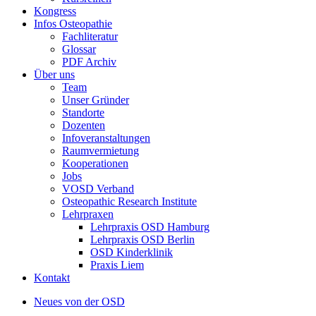
Kongress
Infos Osteopathie
Fachliteratur
Glossar
PDF Archiv
Über uns
Team
Unser Gründer
Standorte
Dozenten
Infoveranstaltungen
Raumvermietung
Kooperationen
Jobs
VOSD Verband
Osteopathic Research Institute
Lehrpraxen
Lehrpraxis OSD Hamburg
Lehrpraxis OSD Berlin
OSD Kinderklinik
Praxis Liem
Kontakt
Neues von der OSD