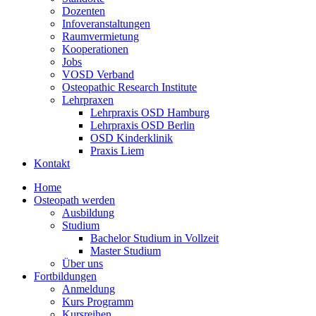
Dozenten
Infoveranstaltungen
Raumvermietung
Kooperationen
Jobs
VOSD Verband
Osteopathic Research Institute
Lehrpraxen
Lehrpraxis OSD Hamburg
Lehrpraxis OSD Berlin
OSD Kinderklinik
Praxis Liem
Kontakt
Home
Osteopath werden
Ausbildung
Studium
Bachelor Studium in Vollzeit
Master Studium
Über uns
Fortbildungen
Anmeldung
Kurs Programm
Kursreihen