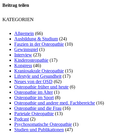
Beitrag teilen
KATEGORIEN
Allgemein
(66)
Ausbildung & Studium
(24)
Faszien in der Osteopathie
(10)
Gewinnspiel
(1)
Interview
(23)
Kinderosteopathie
(17)
Kongress
(46)
Kraniosakrale Osteopathie
(15)
Lifestyle und Gesundheit
(17)
Neues von der OSD
(62)
Osteopathie früher und heute
(6)
Osteopathie im Alter
(1)
Osteopathie im Sport
(8)
Osteopathie und andere med. Fachbereiche
(16)
Osteopathie und die Frau
(16)
Parietale Osteopathie
(13)
Podcast
(2)
Psychosomatische Osteopathie
(1)
Studien und Publikationen
(47)