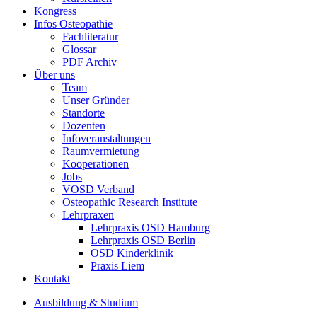
Kongress
Infos Osteopathie
Fachliteratur
Glossar
PDF Archiv
Über uns
Team
Unser Gründer
Standorte
Dozenten
Infoveranstaltungen
Raumvermietung
Kooperationen
Jobs
VOSD Verband
Osteopathic Research Institute
Lehrpraxen
Lehrpraxis OSD Hamburg
Lehrpraxis OSD Berlin
OSD Kinderklinik
Praxis Liem
Kontakt
Ausbildung & Studium