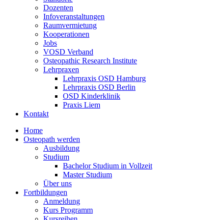
Dozenten
Infoveranstaltungen
Raumvermietung
Kooperationen
Jobs
VOSD Verband
Osteopathic Research Institute
Lehrpraxen
Lehrpraxis OSD Hamburg
Lehrpraxis OSD Berlin
OSD Kinderklinik
Praxis Liem
Kontakt
Home
Osteopath werden
Ausbildung
Studium
Bachelor Studium in Vollzeit
Master Studium
Über uns
Fortbildungen
Anmeldung
Kurs Programm
Kursreihen