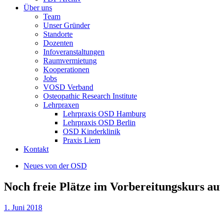
Über uns
Team
Unser Gründer
Standorte
Dozenten
Infoveranstaltungen
Raumvermietung
Kooperationen
Jobs
VOSD Verband
Osteopathic Research Institute
Lehrpraxen
Lehrpraxis OSD Hamburg
Lehrpraxis OSD Berlin
OSD Kinderklinik
Praxis Liem
Kontakt
Neues von der OSD
Noch freie Plätze im Vorbereitungskurs au
1. Juni 2018