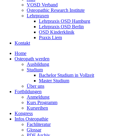
VOSD Verband
Osteopathic Research Institute
Lehrpraxen
Lehrpraxis OSD Hamburg
Lehrpraxis OSD Berlin
OSD Kinderklinik
Praxis Liem
Kontakt
Home
Osteopath werden
Ausbildung
Studium
Bachelor Studium in Vollzeit
Master Studium
Über uns
Fortbildungen
Anmeldung
Kurs Programm
Kursreihen
Kongress
Infos Osteopathie
Fachliteratur
Glossar
PDF Archiv