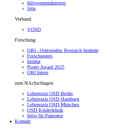
Infoveranstaltungen
Jobs
Verband
VOSD
Forschung
ORI - Osteopathic Research Institute
Forschungen
Institut
Poster Award 2025
ORI Intern
zum NAchschlagen
Lehrpraxis OSD Berlin
Lehrpraxis OSD Hamburg
Lehrpraxis OSD München
OSD Kinderklinik
Infos für Patienten
Kontakt