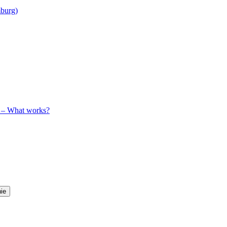
mburg)
y – What works?
ie