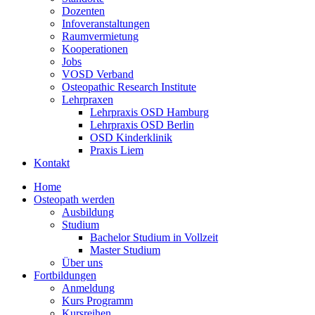
Dozenten
Infoveranstaltungen
Raumvermietung
Kooperationen
Jobs
VOSD Verband
Osteopathic Research Institute
Lehrpraxen
Lehrpraxis OSD Hamburg
Lehrpraxis OSD Berlin
OSD Kinderklinik
Praxis Liem
Kontakt
Home
Osteopath werden
Ausbildung
Studium
Bachelor Studium in Vollzeit
Master Studium
Über uns
Fortbildungen
Anmeldung
Kurs Programm
Kursreihen