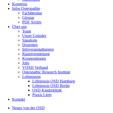
Kongress
Infos Osteopathie
Fachliteratur
Glossar
PDF Archiv
Über uns
Team
Unser Gründer
Standorte
Dozenten
Infoveranstaltungen
Raumvermietung
Kooperationen
Jobs
VOSD Verband
Osteopathic Research Institute
Lehrpraxen
Lehrpraxis OSD Hamburg
Lehrpraxis OSD Berlin
OSD Kinderklinik
Praxis Liem
Kontakt
Neues von der OSD