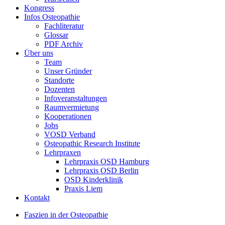
Kongress
Infos Osteopathie
Fachliteratur
Glossar
PDF Archiv
Über uns
Team
Unser Gründer
Standorte
Dozenten
Infoveranstaltungen
Raumvermietung
Kooperationen
Jobs
VOSD Verband
Osteopathic Research Institute
Lehrpraxen
Lehrpraxis OSD Hamburg
Lehrpraxis OSD Berlin
OSD Kinderklinik
Praxis Liem
Kontakt
Faszien in der Osteopathie