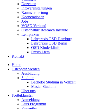
Dozenten
Infoveranstaltungen
Raumvermietung
Kooperationen
Jobs
VOSD Verband
Osteopathic Research Institute
Lehrpraxen
Lehrpraxis OSD Hamburg
Lehrpraxis OSD Berlin
OSD Kinderklinik
Praxis Liem
Kontakt
Home
Osteopath werden
Ausbildung
Studium
Bachelor Studium in Vollzeit
Master Studium
Über uns
Fortbildungen
Anmeldung
Kurs Programm
Kursreihen