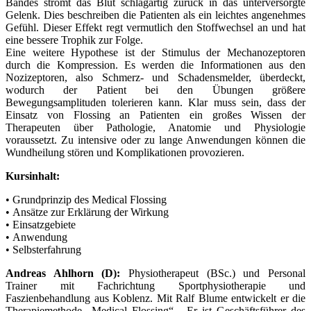
Bandes strömt das Blut schlagartig zurück in das unterversorgte
Gelenk. Dies beschreiben die Patienten als ein leichtes angenehmes
Gefühl. Dieser Effekt regt vermutlich den Stoffwechsel an und hat
eine bessere Trophik zur Folge.
Eine weitere Hypothese ist der Stimulus der Mechanozeptoren
durch die Kompression. Es werden die Informationen aus den
Nozizeptoren, also Schmerz- und Schadensmelder, überdeckt,
wodurch der Patient bei den Übungen größere
Bewegungsamplituden tolerieren kann. Klar muss sein, dass der
Einsatz von Flossing an Patienten ein großes Wissen der
Therapeuten über Pathologie, Anatomie und Physiologie
voraussetzt. Zu intensive oder zu lange Anwendungen können die
Wundheilung stören und Komplikationen provozieren.
Kursinhalt:
• Grundprinzip des Medical Flossing
• Ansätze zur Erklärung der Wirkung
• Einsatzgebiete
• Anwendung
• Selbsterfahrung
Andreas Ahlhorn (D):
Physiotherapeut (BSc.) und Personal
Trainer mit Fachrichtung Sportphysiotherapie und
Faszienbehandlung aus Koblenz. Mit Ralf Blume entwickelt er die
Therapiemethode „Medical Flossing“. Er ist Geschäftsführer des