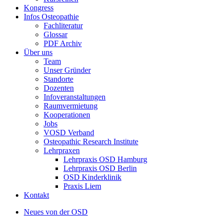
Kongress
Infos Osteopathie
Fachliteratur
Glossar
PDF Archiv
Über uns
Team
Unser Gründer
Standorte
Dozenten
Infoveranstaltungen
Raumvermietung
Kooperationen
Jobs
VOSD Verband
Osteopathic Research Institute
Lehrpraxen
Lehrpraxis OSD Hamburg
Lehrpraxis OSD Berlin
OSD Kinderklinik
Praxis Liem
Kontakt
Neues von der OSD