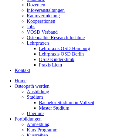
Dozenten
Infoveranstaltungen
Raumvermietung
Kooperationen
Jobs
VOSD Verband
Osteopathic Research Institute
Lehrpraxen
Lehrpraxis OSD Hamburg
Lehrpraxis OSD Berlin
OSD Kinderklinik
Praxis Liem
Kontakt
Home
Osteopath werden
Ausbildung
Studium
Bachelor Studium in Vollzeit
Master Studium
Über uns
Fortbildungen
Anmeldung
Kurs Programm
Kursreihen