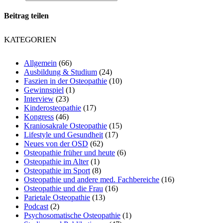
Beitrag teilen
KATEGORIEN
Allgemein
(66)
Ausbildung & Studium
(24)
Faszien in der Osteopathie
(10)
Gewinnspiel
(1)
Interview
(23)
Kinderosteopathie
(17)
Kongress
(46)
Kraniosakrale Osteopathie
(15)
Lifestyle und Gesundheit
(17)
Neues von der OSD
(62)
Osteopathie früher und heute
(6)
Osteopathie im Alter
(1)
Osteopathie im Sport
(8)
Osteopathie und andere med. Fachbereiche
(16)
Osteopathie und die Frau
(16)
Parietale Osteopathie
(13)
Podcast
(2)
Psychosomatische Osteopathie
(1)