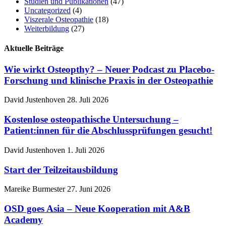
Studien und Publikationen
(47)
Uncategorized
(4)
Viszerale Osteopathie
(18)
Weiterbildung
(27)
Aktuelle Beiträge
Wie wirkt Osteopthy? – Neuer Podcast zu Placebo-
Forschung und klinische Praxis in der Osteopathie
David Justenhoven
28. Juli 2026
Kostenlose osteopathische Untersuchung –
Patient:innen für die Abschlussprüfungen gesucht!
David Justenhoven
1. Juli 2026
Start der Teilzeitausbildung
Mareike Burmester
27. Juni 2026
OSD goes Asia – Neue Kooperation mit A&B
Academy