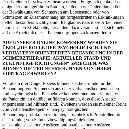
Das ist eine sehr schwer zu beantwortende Frage. Ich denke, dass
einige der durchgeführten Studien, in denen wir Patient:innen bei
der Bewältigung von Schmerzen am Lebensende oder von
Schmerzen im Zusammenhang mit fortgeschrittenen Erkrankungen
helfen, besonders wichtig sind. Ich glaube, dass diese Arbeit einen
heuristischen Effekt hatte, der andere dazu veranlasst hat, sich mehr
auf die Arbeit mit diesen Patientengruppen zu konzentrieren.
AUF UNSERER ONLINE-KONFERENZ WERDEN SIE
ÜBER „DIE ROLLE DER PSYCHOLOGISCH- UND
VERHALTENSORIENTIERTEN BEHANDLUNG IN DER
SCHMERZTHERAPIE: AKTUELLER STAND UND
ZUKÜNFTIGE RICHTUNGEN“ SPRECHEN. WAS
KÖNNEN DIE TEILNEHMER:INNEN VON IHREM
VORTRAG ERWARTEN?
Vor allem drei Dinge. Erstens können sie die Gründe für die
Behandlung von Schmerzen aus einer verhaltenstherapeutischen
und psychologischen Perspektive kennenlernen und erfahren, wie
sie Patient:innen darüber aufklären können, dass diese Ansätze
angemessen und hilfreich sind. Zweitens werden sie mit einer Reihe
von verhaltenstherapeutischen/psychologischen
Behandlungsprotokollen vertrauter, einschließlich Protokollen für
das Training von Schmerzbewältigungsfähigkeiten,
achtsamkeitsbasierten Ansätzen und paarbasierten Ansätzen.