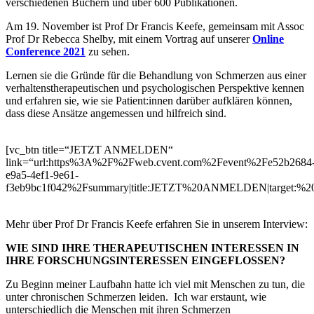
verschiedenen Büchern und über 600 Publikationen.
Am 19. November ist Prof Dr Francis Keefe, gemeinsam mit Assoc
Prof Dr Rebecca Shelby, mit einem Vortrag auf unserer
Online
Conference 2021
zu sehen.
Lernen sie die Gründe für die Behandlung von Schmerzen aus einer
verhaltenstherapeutischen und psychologischen Perspektive kennen
und erfahren sie, wie sie Patient:innen darüber aufklären können,
dass diese Ansätze angemessen und hilfreich sind.
[vc_btn title=“JETZT ANMELDEN“
link=“url:https%3A%2F%2Fweb.cvent.com%2Fevent%2Fe52b2684
e9a5-4ef1-9e61-
f3eb9bc1f042%2Fsummary|title:JETZT%20ANMELDEN|target:%20
Mehr über Prof Dr Francis Keefe erfahren Sie in unserem Interview:
WIE SIND IHRE THERAPEUTISCHEN INTERESSEN IN
IHRE FORSCHUNGSINTERESSEN EINGEFLOSSEN?
Zu Beginn meiner Laufbahn hatte ich viel mit Menschen zu tun, die
unter chronischen Schmerzen leiden. Ich war erstaunt, wie
unterschiedlich die Menschen mit ihren Schmerzen