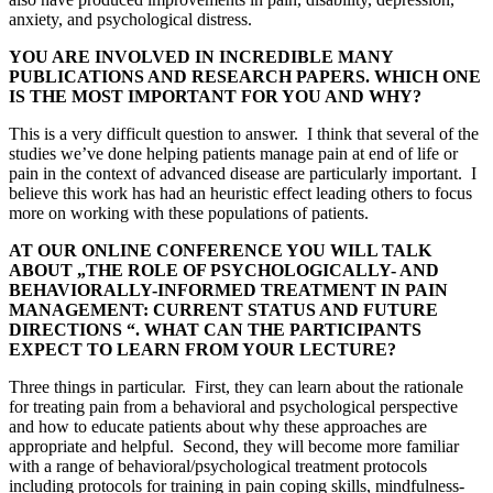
anxiety, and psychological distress.
YOU ARE INVOLVED IN INCREDIBLE MANY
PUBLICATIONS AND RESEARCH PAPERS. WHICH ONE
IS THE MOST IMPORTANT FOR YOU AND WHY?
This is a very difficult question to answer. I think that several of the
studies we’ve done helping patients manage pain at end of life or
pain in the context of advanced disease are particularly important. I
believe this work has had an heuristic effect leading others to focus
more on working with these populations of patients.
AT OUR ONLINE CONFERENCE YOU WILL TALK
ABOUT „THE ROLE OF PSYCHOLOGICALLY- AND
BEHAVIORALLY-INFORMED TREATMENT IN PAIN
MANAGEMENT: CURRENT STATUS AND FUTURE
DIRECTIONS “. WHAT CAN THE PARTICIPANTS
EXPECT TO LEARN FROM YOUR LECTURE?
Three things in particular. First, they can learn about the rationale
for treating pain from a behavioral and psychological perspective
and how to educate patients about why these approaches are
appropriate and helpful. Second, they will become more familiar
with a range of behavioral/psychological treatment protocols
including protocols for training in pain coping skills, mindfulness-