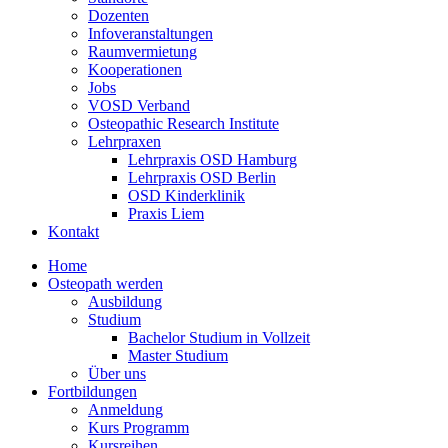
Dozenten
Infoveranstaltungen
Raumvermietung
Kooperationen
Jobs
VOSD Verband
Osteopathic Research Institute
Lehrpraxen
Lehrpraxis OSD Hamburg
Lehrpraxis OSD Berlin
OSD Kinderklinik
Praxis Liem
Kontakt
Home
Osteopath werden
Ausbildung
Studium
Bachelor Studium in Vollzeit
Master Studium
Über uns
Fortbildungen
Anmeldung
Kurs Programm
Kursreihen