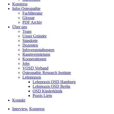
Kongress
Infos Osteopathie
Fachliteratur
Glossar
PDF Archiv
Über uns
Team
Unser Gründer
Standorte
Dozenten
Infoveranstaltungen
Raumvermietung
Kooperationen
Jobs
VOSD Verband
Osteopathic Research Institute
Lehrpraxen
Lehrpraxis OSD Hamburg
Lehrpraxis OSD Berlin
OSD Kinderklinik
Praxis Liem
Kontakt
Interview
,
Kongress