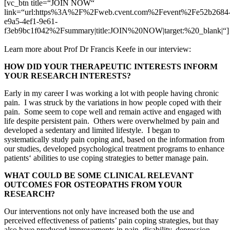
[vc_btn title=“JOIN NOW“
link=“url:https%3A%2F%2Fweb.cvent.com%2Fevent%2Fe52b2684
e9a5-4ef1-9e61-
f3eb9bc1f042%2Fsummary|title:JOIN%20NOW|target:%20_blank|“]
Learn more about Prof Dr Francis Keefe in our interview:
HOW DID YOUR THERAPEUTIC INTERESTS INFORM
YOUR RESEARCH INTERESTS?
Early in my career I was working a lot with people having chronic
pain. I was struck by the variations in how people coped with their
pain. Some seem to cope well and remain active and engaged with
life despite persistent pain. Others were overwhelmed by pain and
developed a sedentary and limited lifestyle. I began to
systematically study pain coping and, based on the information from
our studies, developed psychological treatment programs to enhance
patients‘ abilities to use coping strategies to better manage pain.
WHAT COULD BE SOME CLINICAL RELEVANT
OUTCOMES FOR OSTEOPATHS FROM YOUR
RESEARCH?
Our interventions not only have increased both the use and
perceived effectiveness of patients’ pain coping strategies, but thay
also have produced improvements in pain, disability, depression,