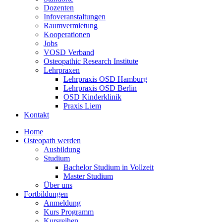
Dozenten
Infoveranstaltungen
Raumvermietung
Kooperationen
Jobs
VOSD Verband
Osteopathic Research Institute
Lehrpraxen
Lehrpraxis OSD Hamburg
Lehrpraxis OSD Berlin
OSD Kinderklinik
Praxis Liem
Kontakt
Home
Osteopath werden
Ausbildung
Studium
Bachelor Studium in Vollzeit
Master Studium
Über uns
Fortbildungen
Anmeldung
Kurs Programm
Kursreihen