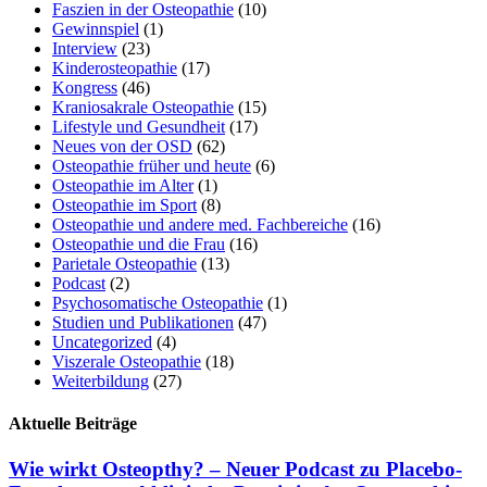
Faszien in der Osteopathie
(10)
Gewinnspiel
(1)
Interview
(23)
Kinderosteopathie
(17)
Kongress
(46)
Kraniosakrale Osteopathie
(15)
Lifestyle und Gesundheit
(17)
Neues von der OSD
(62)
Osteopathie früher und heute
(6)
Osteopathie im Alter
(1)
Osteopathie im Sport
(8)
Osteopathie und andere med. Fachbereiche
(16)
Osteopathie und die Frau
(16)
Parietale Osteopathie
(13)
Podcast
(2)
Psychosomatische Osteopathie
(1)
Studien und Publikationen
(47)
Uncategorized
(4)
Viszerale Osteopathie
(18)
Weiterbildung
(27)
Aktuelle Beiträge
Wie wirkt Osteopthy? – Neuer Podcast zu Placebo-