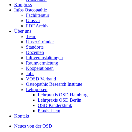
Kongress
Infos Osteopathie
Fachliteratur
Glossar
PDF Archiv
Über uns
Team
Unser Gründer
Standorte
Dozenten
Infoveranstaltungen
Raumvermietung
Kooperationen
Jobs
VOSD Verband
Osteopathic Research Institute
Lehrpraxen
Lehrpraxis OSD Hamburg
Lehrpraxis OSD Berlin
OSD Kinderklinik
Praxis Liem
Kontakt
Neues von der OSD