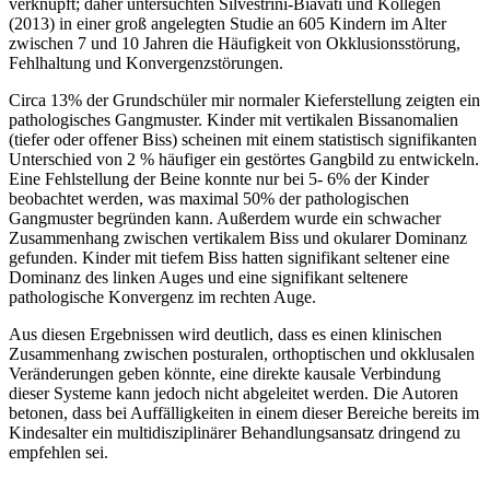
verknüpft; daher untersuchten Silvestrini-Biavati und Kollegen
(2013) in einer groß angelegten Studie an 605 Kindern im Alter
zwischen 7 und 10 Jahren die Häufigkeit von Okklusionsstörung,
Fehlhaltung und Konvergenzstörungen.
Circa 13% der Grundschüler mir normaler Kieferstellung zeigten ein
pathologisches Gangmuster. Kinder mit vertikalen Bissanomalien
(tiefer oder offener Biss) scheinen mit einem statistisch signifikanten
Unterschied von 2 % häufiger ein gestörtes Gangbild zu entwickeln.
Eine Fehlstellung der Beine konnte nur bei 5- 6% der Kinder
beobachtet werden, was maximal 50% der pathologischen
Gangmuster begründen kann. Außerdem wurde ein schwacher
Zusammenhang zwischen vertikalem Biss und okularer Dominanz
gefunden. Kinder mit tiefem Biss hatten signifikant seltener eine
Dominanz des linken Auges und eine signifikant seltenere
pathologische Konvergenz im rechten Auge.
Aus diesen Ergebnissen wird deutlich, dass es einen klinischen
Zusammenhang zwischen posturalen, orthoptischen und okklusalen
Veränderungen geben könnte, eine direkte kausale Verbindung
dieser Systeme kann jedoch nicht abgeleitet werden. Die Autoren
betonen, dass bei Auffälligkeiten in einem dieser Bereiche bereits im
Kindesalter ein multidisziplinärer Behandlungsansatz dringend zu
empfehlen sei.