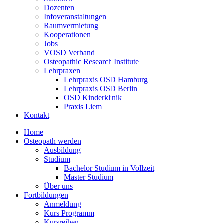
Dozenten
Infoveranstaltungen
Raumvermietung
Kooperationen
Jobs
VOSD Verband
Osteopathic Research Institute
Lehrpraxen
Lehrpraxis OSD Hamburg
Lehrpraxis OSD Berlin
OSD Kinderklinik
Praxis Liem
Kontakt
Home
Osteopath werden
Ausbildung
Studium
Bachelor Studium in Vollzeit
Master Studium
Über uns
Fortbildungen
Anmeldung
Kurs Programm
Kursreihen