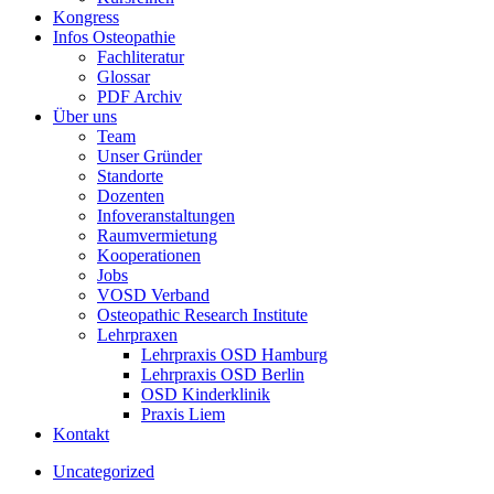
Kongress
Infos Osteopathie
Fachliteratur
Glossar
PDF Archiv
Über uns
Team
Unser Gründer
Standorte
Dozenten
Infoveranstaltungen
Raumvermietung
Kooperationen
Jobs
VOSD Verband
Osteopathic Research Institute
Lehrpraxen
Lehrpraxis OSD Hamburg
Lehrpraxis OSD Berlin
OSD Kinderklinik
Praxis Liem
Kontakt
Uncategorized