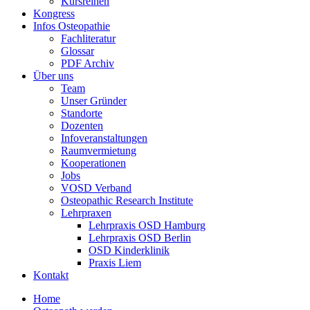
Kursreihen
Kongress
Infos Osteopathie
Fachliteratur
Glossar
PDF Archiv
Über uns
Team
Unser Gründer
Standorte
Dozenten
Infoveranstaltungen
Raumvermietung
Kooperationen
Jobs
VOSD Verband
Osteopathic Research Institute
Lehrpraxen
Lehrpraxis OSD Hamburg
Lehrpraxis OSD Berlin
OSD Kinderklinik
Praxis Liem
Kontakt
Home