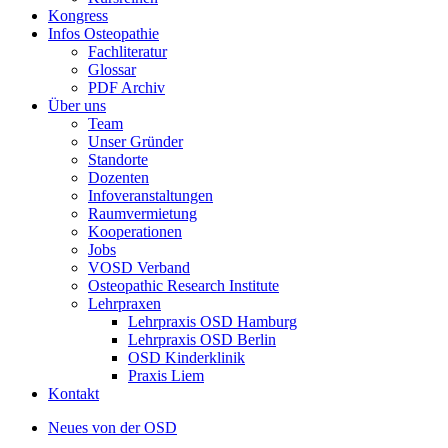
Kongress
Infos Osteopathie
Fachliteratur
Glossar
PDF Archiv
Über uns
Team
Unser Gründer
Standorte
Dozenten
Infoveranstaltungen
Raumvermietung
Kooperationen
Jobs
VOSD Verband
Osteopathic Research Institute
Lehrpraxen
Lehrpraxis OSD Hamburg
Lehrpraxis OSD Berlin
OSD Kinderklinik
Praxis Liem
Kontakt
Neues von der OSD