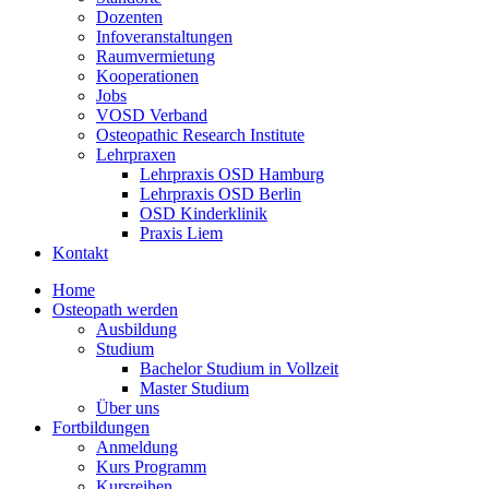
Dozenten
Infoveranstaltungen
Raumvermietung
Kooperationen
Jobs
VOSD Verband
Osteopathic Research Institute
Lehrpraxen
Lehrpraxis OSD Hamburg
Lehrpraxis OSD Berlin
OSD Kinderklinik
Praxis Liem
Kontakt
Home
Osteopath werden
Ausbildung
Studium
Bachelor Studium in Vollzeit
Master Studium
Über uns
Fortbildungen
Anmeldung
Kurs Programm
Kursreihen