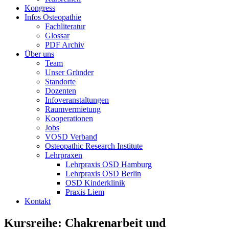
Kongress
Infos Osteopathie
Fachliteratur
Glossar
PDF Archiv
Über uns
Team
Unser Gründer
Standorte
Dozenten
Infoveranstaltungen
Raumvermietung
Kooperationen
Jobs
VOSD Verband
Osteopathic Research Institute
Lehrpraxen
Lehrpraxis OSD Hamburg
Lehrpraxis OSD Berlin
OSD Kinderklinik
Praxis Liem
Kontakt
Kursreihe:
Chakrenarbeit und