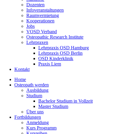
Dozenten
Infoveranstaltungen
Raumvermietung
Kooperationen
Jobs
VOSD Verband
Osteopathic Research Institute
Lehrpraxen
Lehrpraxis OSD Hamburg
Lehrpraxis OSD Berlin
OSD Kinderklinik
Praxis Liem
Kontakt
Home
Osteopath werden
Ausbildung
Studium
Bachelor Studium in Vollzeit
Master Studium
Über uns
Fortbildungen
Anmeldung
Kurs Programm
Kursreihen